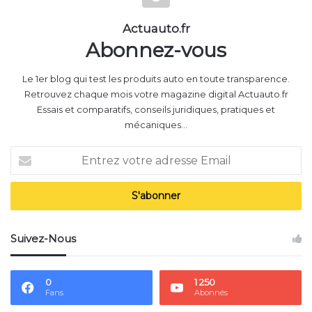
Actuauto.fr
Abonnez-vous
Le 1er blog qui test les produits auto en toute transparence.
Retrouvez chaque mois votre magazine digital Actuauto.fr
Essais et comparatifs, conseils juridiques, pratiques et
mécaniques...
E
n
t
r
e
z
Suivez-Nous
v
o
t
0
1 250
r
Fans
Abonnés
e