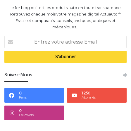
Le 1er blog qui test les produits auto en toute transparence.
Retrouvez chaque mois votre magazine digital Actuauto.fr
Essais et comparatifs, conseils juridiques, pratiques et
mécaniques...
E
n
t
r
e
z
Suivez-Nous
v
o
t
0
1 250
r
Fans
Abonnés
e
a
0
d
Followers
r
e
s