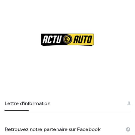
s
e
E
m
a
i
l
Lettre d’information
Retrouvez notre partenaire sur Facebook