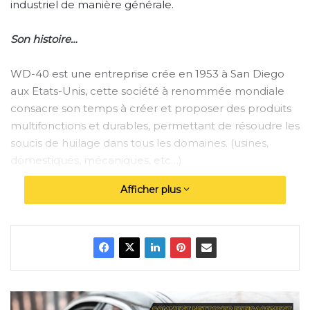
industriel de manière générale.
Son histoire…
WD-40 est une entreprise crée en 1953 à San Diego
aux Etats-Unis, cette société à renommée mondiale
consacre son temps à créer et proposer des produits
multifonctions et durables, permettant de résoudre les
soucis de huilage dans tous les domaines. (usines,
domestiques, mécaniques, etc…)
Afficher plus
Avec près de cinq cents employés présents aux 4
coins du monde, WD-40 est devenue une enseigne
populaire aussi bien dévouée auprès des
professionnels que des particuliers.
Quels sont les produits