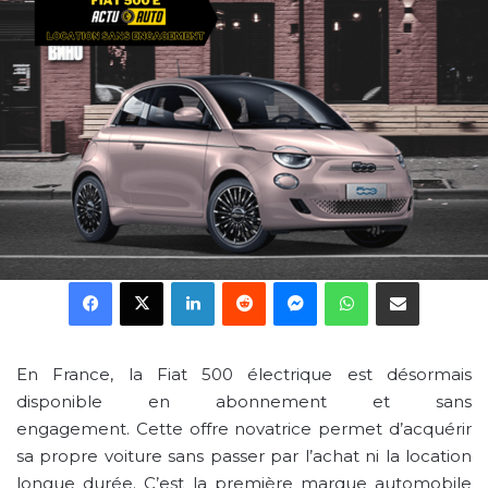
Facebook
X
Linkedin
Reddit
Messenger
WhatsApp
Partager par email
En France, la Fiat 500 électrique est désormais
disponible en abonnement et sans
engagement. Cette offre novatrice permet d’acquérir
sa propre voiture sans passer par l’achat ni la location
longue durée. C’est la première marque automobile