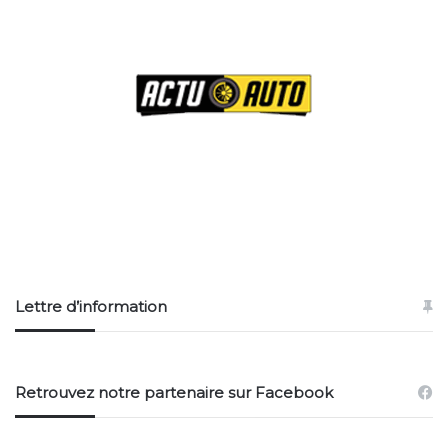
version cabriolet pour 70 € de plus par mois.
Vous pouvez personnaliser votre abonnement avec 3
options : le conducteur additionnel (30 €/mois),
assurance premium (89€/mois) qui permet d’abaisser
le montant de la franchise et du dépôt de garantie et
le forfait kilométrique complémentaire
de 1500km/mois (89 €/mois).
Que pensez-vous de cette location sans engagement
et pourrait-elle vous intéresser ? Dites nous tout en
commentaire !
Lettre d’information
Retrouvez notre partenaire sur Facebook