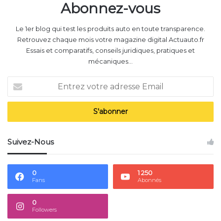
Abonnez-vous
Le 1er blog qui test les produits auto en toute transparence.
Retrouvez chaque mois votre magazine digital Actuauto.fr
Essais et comparatifs, conseils juridiques, pratiques et
mécaniques...
E
n
t
r
e
z
Suivez-Nous
v
o
t
0
1 250
r
Fans
Abonnés
e
a
0
d
Followers
r