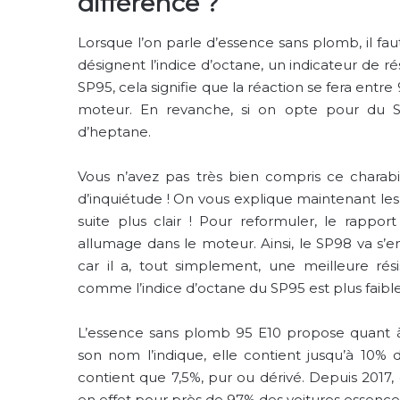
différence ?
Lorsque l’on parle d’essence sans plomb, il fa
désignent l’indice d’octane, un indicateur de rés
SP95, cela signifie que la réaction se fera entr
moteur. En revanche, si on opte pour du S
d’heptane.
Vous n’avez pas très bien compris ce char
d’inquiétude ! On vous explique maintenant les e
suite plus clair ! Pour reformuler, le rappo
allumage dans le moteur. Ainsi, le SP98 va s
car il a, tout simplement, une meilleure rési
comme l’indice d’octane du SP95 est plus faible,
L’essence sans plomb 95 E10 propose quant à
son nom l’indique, elle contient jusqu’à 10%
contient que 7,5%, pur ou dérivé. Depuis 2017, 
en effet pour près de 97% des voitures essence