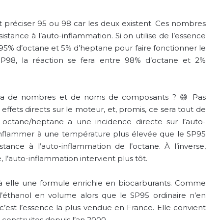
ut préciser 95 ou 98 car les deux existent. Ces nombres
istance à l’auto-inflammation. Si on utilise de l’essence
e 95% d’octane et 5% d’heptane pour faire fonctionner le
P98, la réaction se fera entre 98% d’octane et 2%
abia de nombres et de noms de composants ? 😅
Pas
ffets directs sur le moteur, et, promis, ce sera tout de
rt octane/heptane a une incidence directe sur l’auto-
’enflammer à une température plus élevée que le SP95
stance à l’auto-inflammation de l’octane. À l’inverse,
 l’auto-inflammation intervient plus tôt.
 elle une formule enrichie en biocarburants. Comme
 d’éthanol en volume alors que le SP95 ordinaire n’en
c’est l’essence la plus vendue en France. Elle convient
 construites depuis l’an 2000.