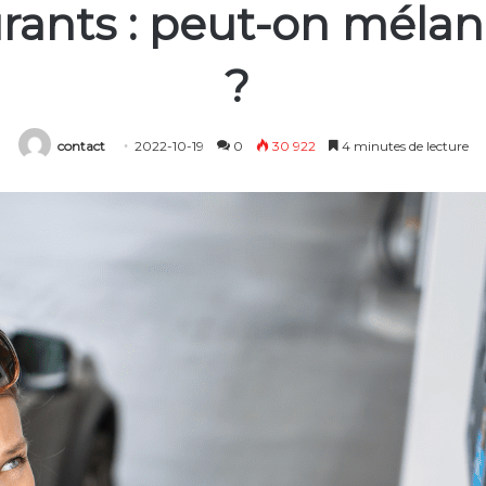
rants : peut-on méla
?
contact
2022-10-19
0
30 922
4 minutes de lecture