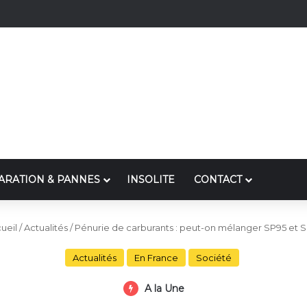
ARATION & PANNES
INSOLITE
CONTACT
ueil
/
Actualités
/
Pénurie de carburants : peut-on mélanger SP95 et 
Actualités
En France
Société
A la Une