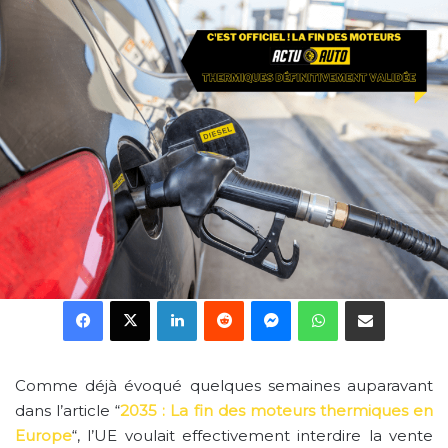
Facebook
X
Linkedin
Reddit
Messenger
WhatsApp
Partager par email
Comme déjà évoqué quelques semaines auparavant
dans l’article “
2035 : La fin des moteurs thermiques en
Europe
“, l’UE voulait effectivement interdire la vente