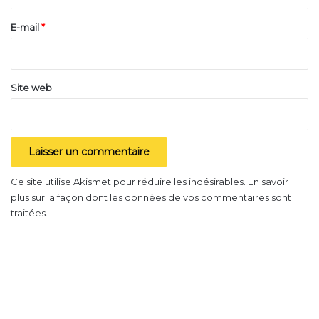
r
fonction de votre véhicule. Ils permettront de
e
E-mail
*
diminuer les fumées à l’échappement et tout autres
*
pollutions !
Site web
Ce site utilise Akismet pour réduire les indésirables.
En savoir
plus sur la façon dont les données de vos commentaires sont
traitées
.