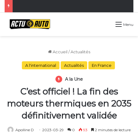
Menu
Accueil
/
Actualités
A l'international
Actualités
En France
A la Une
C’est officiel ! La fin des
moteurs thermiques en 2035
définitivement validée
Apolline D
2023-03-29
0
93
2 minutes de lecture