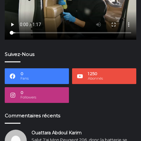
Suivez-Nous
0
1 250
Fans
Abonnés
0
Followers
Commentaires récents
Ouattara Abdoul Karim
Salut J'ai Mon Peugeot 206, donc la batterie se