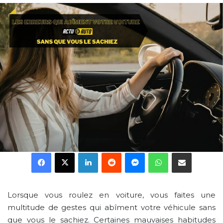
Facebook
X
Linkedin
Reddit
Messenger
WhatsApp
Partager par email
Lorsque vous roulez en voiture, vous faites une
multitude de gestes qui abîment votre véhicule sans
que vous le sachiez. Certaines mauvaises habitudes