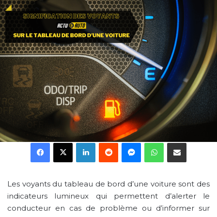
Facebook
X
Linkedin
Reddit
Messenger
WhatsApp
Partager par email
Les voyants du tableau de bord d’une voiture sont des
indicateurs lumineux qui permettent d’alerter le
conducteur en cas de problème ou d’informer sur