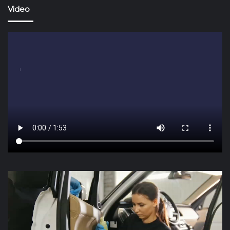
conducteurs d’en face.
Video
Pour finir, les voyants présents sur le tableau de bord
d’un véhicule sont très important pour assurer votre
sécurité et le bon fonctionnement du véhicule. ✅
Il est important de ne pas ignorer les voyants car cela
peut vous mettre en danger, faites vérifier votre
véhicule au garage lorsqu’il est nécessaire ! 🚗
Pour plus d’actualités rendez-vous sur
Actuauto.fr