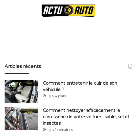
Voyant surchauffe huile moteur : l’huile dans le moteur
est en surchauffe et peut entraîner une perte de
puissance du moteur.
Voyant liquide de refroidissement : Le moteur
surchauffe ou la température du liquide est trop
élevée, cela provoque une casse du moteur.
Articles récents
Comment entretenir le cuir de son
Voyants oranges :
véhicule ?
il y a 4 jours
Comment nettoyer efficacement la
carrosserie de votre voiture : sable, sel et
insectes
il y a 2 semaines