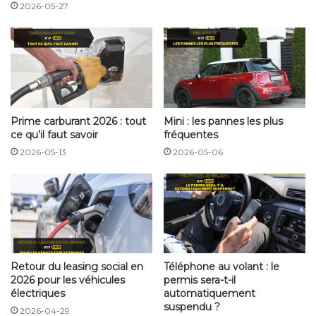
Voyants rouges
2026-05-27
Prime carburant 2026 : tout
Mini : les pannes les plus
ce qu’il faut savoir
fréquentes
Voyant anomalie de transmission : problème lié à la
2026-05-13
2026-05-06
transmission automatique du véhicule. Cela peut être
un dysfonctionnement de la boîte de vitesses, un
problème de capteurs ou d’embrayage dont il
nécessite une visite chez le garagiste.
Voyant batterie
:
la batterie ne se recharge plus
Retour du leasing social en
Téléphone au volant : le
correctement, un problème est lié à l’alternateur ou le
2026 pour les véhicules
permis sera-t-il
régulateur de tension. Il est nécessaire de se rendre
électriques
automatiquement
rapidement au garage pour éviter une panne totale
suspendu ?
2026-04-29