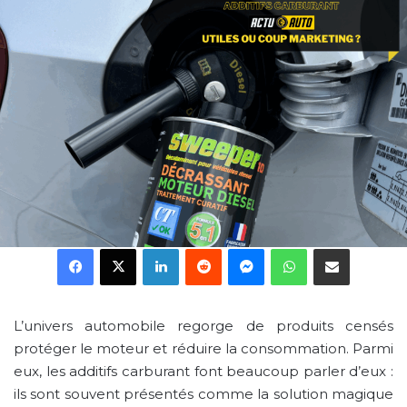
Facebook
X
Linkedin
Reddit
Messenger
WhatsApp
Partager par email
L’univers automobile regorge de produits censés
protéger le moteur et réduire la consommation. Parmi
eux, les additifs carburant font beaucoup parler d’eux :
ils sont souvent présentés comme la solution magique