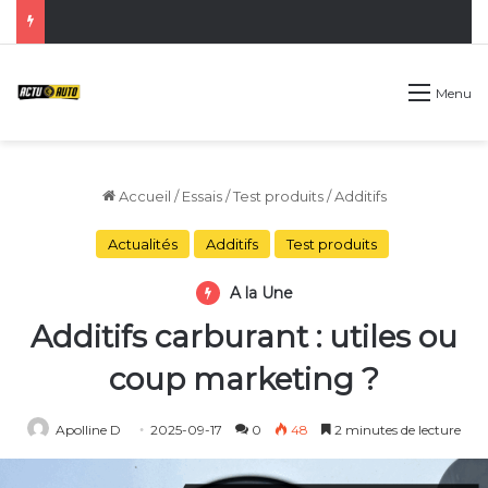
Menu
Accueil
/
Essais
/
Test produits
/
Additifs
Actualités
Additifs
Test produits
A la Une
Additifs carburant : utiles ou
coup marketing ?
Apolline D
2025-09-17
0
48
2 minutes de lecture