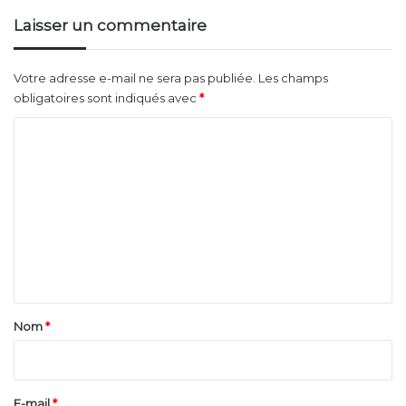
Laisser un commentaire
Votre adresse e-mail ne sera pas publiée.
Les champs
obligatoires sont indiqués avec
*
C
o
m
m
e
n
t
a
Nom
*
i
r
e
E-mail
*