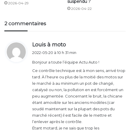
suspendu ?
2026-04-29
2026-04-22
2 commentaires
Contrôle technique moto : les
associations de motards en
d
Louis à moto
colère
i
2022-05-20 à 10 h 31 min
t
Or, cette mesure divise et est loin de faire l’unanimité
Bonjour a toute l’équipe Actu Auto !
auprès des motards. La FFMC (Fédération Française
:
Ce contrôle technique est à mon sens, arrivé trop
des Motards en colère) se dit surprise par cette
tard. À l’heure ou plus de la moitié des motos sur
décision et dénonce une mesure beaucoup trop
le marché à au minimum un pot de changé,
hâtive :
catalysé ou non, la pollution en est forcément un
peu augmentée. Concernant le bruit, la chicane
étant amovible sur les anciens modèles (car
soudé maintenant sur la plupart des pots du
marché récent) il est facile de le mettre et
l’enlever après le contrôle.
Étant motard, je ne sais que trop les