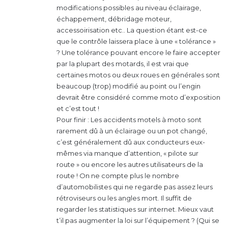
“
Rien n’est prêt, les contrôleurs
modifications possibles au niveau éclairage,
ne sont pas formés, les éléments
échappement, débridage moteur,
accessoirisation etc.. La question étant est-ce
qui vont être contrôlés ne sont
que le contrôle laissera place à une « tolérance »
pas connus. C’est irréalisable
? Une tolérance pouvant encore le faire accepter
par la plupart des motards, il est vrai que
pour le 1er octobre
”.
certaines motos ou deux roues en générales sont
beaucoup (trop) modifié au point ou l’engin
Éric Thiollier, chargé de la
devrait être considéré comme moto d’exposition
et c’est tout !
communication de la FFMC.
Pour finir : Les accidents motels à moto sont
rarement dû à un éclairage ou un pot changé,
c’est généralement dû aux conducteurs eux-
En effet, la liste exacte des points de contrôle n
‘est pas
mêmes via manque d’attention, « pilote sur
encore connue pour le moment
. Une chose est sûre
route » ou encore les autres utilisateurs de la
cependant : le contrôle technique moto n’a pas fini de
route ! On ne compte plus le nombre
faire parler de lui.
d’automobilistes qui ne regarde pas assez leurs
rétroviseurs ou les angles mort. Il suffit de
regarder les statistiques sur internet. Mieux vaut
Et vous ? Que pensez-vous de cette mesure ? 🏍 On
t’il pas augmenter la loi sur l’équipement ? (Qui se
attend vos réactions dans les commentaires !