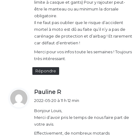
limite à casque et gants) Pour y rajouter peut-
être le manteau ou au minimum la dorsale
obligatoire.
Il ne faut pas oublier que le risque d’accident
mortel à moto est dû au faite qu’il n’y a pas de
carénage de protection et d’airbag ! Et rarement
car défaut d’entretien !
Merci pour vos infos toute les semaines ! Toujours
très intéressant.
Répondre
d
Pauline R
i
2022-05-20 à 11 h 12 min
t
Bonjour Louis,
Merci d’avoir pris le temps de nous faire part de
:
votre avis.
Effectivement, de nombreux motards