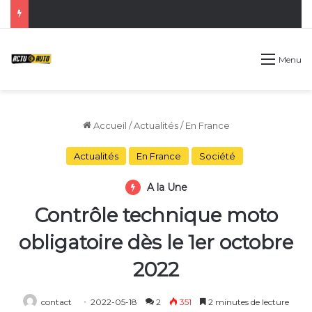
Menu
Accueil
/
Actualités
/
En France
Actualités
En France
Société
A la Une
Contrôle technique moto
obligatoire dès le 1er octobre
2022
contact
2022-05-18
2
351
2 minutes de lecture