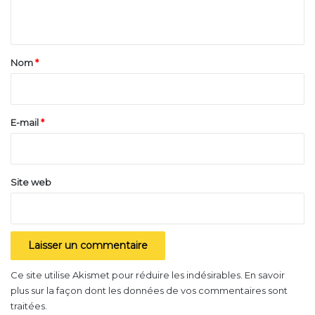
quelques secondes seulement, le dégivrant pare brise
n
permet d’éliminer en liquéfiant immédiatement le
t
surplus de glace déposé chaque matin sur chacune
a
Nom
*
des surfaces vitrées du véhicule.
i
r
Les degivrants pare brise qui ont retenu mon attention
…
e
E-mail
*
*
Site web
Ce site utilise Akismet pour réduire les indésirables.
En savoir
plus sur la façon dont les données de vos commentaires sont
traitées
.