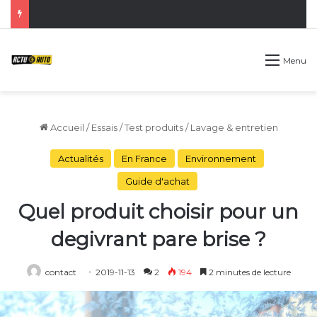
Menu
Accueil
/
Essais
/
Test produits
/
Lavage & entretien
Actualités
En France
Environnement
Guide d'achat
Quel produit choisir pour un
degivrant pare brise ?
contact
2019-11-13
2
194
2 minutes de lecture