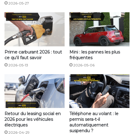
2026-05-27
Prime carburant 2026 : tout
Mini : les pannes les plus
Dégivrant pare brise aerosol
ce qu’il faut savoir
fréquentes
Personnellement, ma bombe de dégivrant aérosol
2026-05-13
2026-05-06
dure 2 jours… Parce que vous imaginez pas la quantité
de dégivrant qu’il faut appliquer sur le pare brise avant
et arrière ainsi que les vitres. Le jet sortant de la buse
de l’aerosol est tout simplement ridicule… « Ce n’est
pas le cas de tous les dégivrants en aérosol fort
heureusement
Retour du leasing social en
Téléphone au volant : le
2026 pour les véhicules
permis sera-t-il
électriques
automatiquement
suspendu ?
2026-04-29