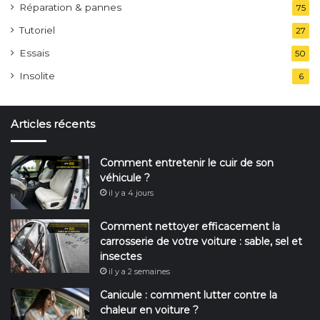
Réparation & pannes
75
Tutoriel
27
Essais
50
Insolite
6
Articles récents
Comment entretenir le cuir de son
véhicule ?
il y a 4 jours
Comment nettoyer efficacement la
carrosserie de votre voiture : sable, sel et
insectes
il y a 2 semaines
Canicule : comment lutter contre la
chaleur en voiture ?