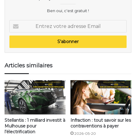
brise en aérosol
Ben oui, c'est gratuit !
Entrez
Le premier c’est le classique, je parle du dégivrant pare
votre
brise en aérosol. Disponible dans tous les
adresse
supermarchés et autres garages automobile. Pas cher,
Email
certes mais est il efficace ?
Articles similaires
Stellantis : 1 milliard investit à
Infraction : tout savoir sur les
Mulhouse pour
contraventions à payer
l’électrification
2026-05-20