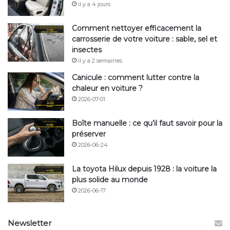
il y a 4 jours
Comment nettoyer efficacement la
carrosserie de votre voiture : sable, sel et
insectes
il y a 2 semaines
Canicule : comment lutter contre la
chaleur en voiture ?
2026-07-01
Boîte manuelle : ce qu’il faut savoir pour la
préserver
2026-06-24
Dégivrants vitres & serrures 500ml –
BARDAHL
La toyota Hilux depuis 1928 : la voiture la
plus solide au monde
P
RIX : 7,90€
2026-06-17
Le dernier né des dégivreurs…
Newsletter