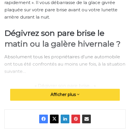
rapidement ». Il vous débarrasse de la glace givrée
plaquée sur votre pare brise avant ou votre lunette
arrière durant la nuit.
Dégivrez son pare brise le
matin ou la galère hivernale ?
Absolument tous les propriétaires d’une automobile
ont tous été confrontés au moins une fois, à la situation
suivante…
« Dégivrer son pare brise… »
Afficher plus
Généralement le givre survient des que les
températures sont négatives. Dès que l’air ambiant
contenant de la vapeur d’eau est refroidi, celui-ci se
solidifie sur les surfaces vitrée, la carrosserie du
véhicule.