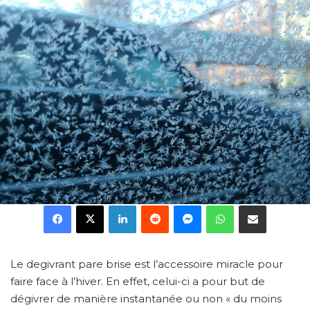
Facebook
X
Linkedin
Reddit
Messenger
WhatsApp
Partager par email
Le degivrant pare brise est l’accessoire miracle pour
faire face à l’hiver. En effet, celui-ci a pour but de
dégivrer de manière instantanée ou non « du moins