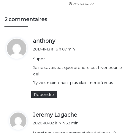
2026-04-22
2 commentaires
d
anthony
i
2019-11-13 à 16 h 07 min
t
Super !
:
Je ne savais pas quoi prendre cet hiver pour le
gel
J’y vois maintenant plus clair, merci à vous !
Répondre
d
Jeremy Lagache
Dégivrant pare-brise, spray Express Spécial grand froid
i
2020-10-02 à 17 h 33 min
t
Abel Auto 400ml
Merci pour votre commentaire Anthony ! 👍