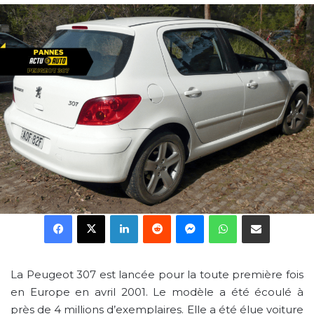
Facebook
X
Linkedin
Reddit
Messenger
WhatsApp
Partager par email
La Peugeot 307 est lancée pour la toute première fois
en Europe en avril 2001. Le modèle a été écoulé à
près de 4 millions d’exemplaires. Elle a été élue voiture