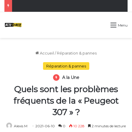
Menu
Accueil
/
Réparation & pannes
Réparation & pannes
A la Une
Quels sont les problèmes
fréquents de la « Peugeot
307 » ?
Alexis M
2021-06-10
0
10 228
2 minutes de lecture