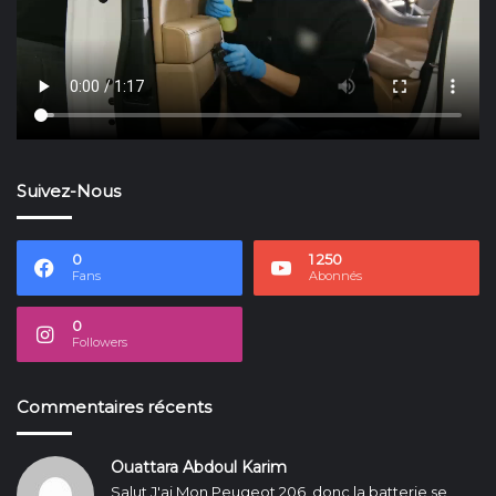
Suivez-Nous
0
1 250
Fans
Abonnés
0
Followers
Commentaires récents
Ouattara Abdoul Karim
Salut J'ai Mon Peugeot 206, donc la batterie se