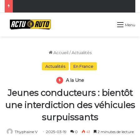
Menu
Accueil
/
Actualités
Actualités
En France
A la Une
Jeunes conducteurs : bientôt
une interdiction des véhicules
surpuissants
Thyphaine V
2025-03-19
0
41
2 minutes de lecture