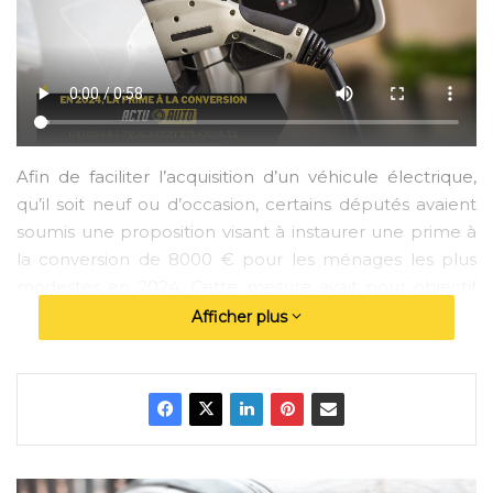
Afin de faciliter l’acquisition d’un véhicule électrique,
qu’il soit neuf ou d’occasion, certains députés avaient
soumis une proposition visant à instaurer une prime à
la conversion de 8000 € pour les ménages les plus
modestes en 2024. Cette mesure avait pour objectif
de stimuler l’adoption des véhicules électriques en
Afficher plus
offrant des incitations financières significatives.
Cependant, malgré les espoirs suscités par cette
proposition, le gouvernement a finalement rejeté le
texte, laissant les ménages concernés dans l’attente
d’une solution alternative.