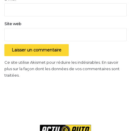
questions.
*
Pour plus d’actualité, retrouvez-nous sur
Actuauto.fr
.
Site web
Ce site utilise Akismet pour réduire les indésirables.
En savoir
plus sur la façon dont les données de vos commentaires sont
traitées
.