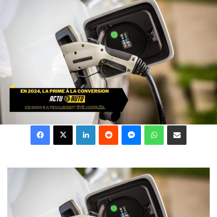
Facebook
X
Linkedin
Reddit
Messenger
WhatsApp
Partager par email