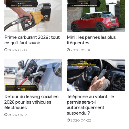
sanctionnée plus sévèrement avec un retrait de 8
points, au lieu des 6 actuels.
L’évaluation des inaptitudes à la
conduite
Prime carburant 2026 : tout
Mini : les pannes les plus
ce qu’il faut savoir
fréquentes
En cas d’inaptitude due à des problèmes médicaux, le
2026-05-13
2026-05-06
gouvernement envisage de suspendre le permis de
conduire temporairement, en attendant une
évaluation médicale. De plus, les préfets auront le
pouvoir de suspendre un permis avec l’obligation de
consulter un médecin agréé. La décision de restituer
ou non le permis dépendra des résultats de cette
évaluation.
Retour du leasing social en
Téléphone au volant : le
2026 pour les véhicules
permis sera-t-il
électriques
automatiquement
Requalification en homicide et
suspendu ?
2026-04-29
blessures routiers
2026-04-22