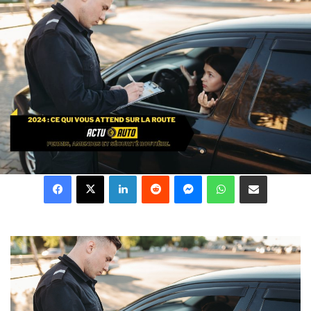
Facebook
X
Linkedin
Reddit
Messenger
WhatsApp
Partager par email