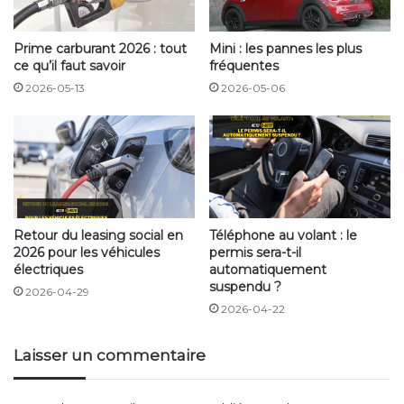
Elkann.
Prime carburant 2026 : tout
Mini : les pannes les plus
Inscrivez-vous à notre Newsletter pour ne rater
ce qu’il faut savoir
fréquentes
aucunes informations et suivez toutes l’actualité
2026-05-13
2026-05-06
automobile sur
Actuauto.fr
.
Retour du leasing social en
Téléphone au volant : le
2026 pour les véhicules
permis sera-t-il
électriques
automatiquement
suspendu ?
2026-04-29
2026-04-22
Laisser un commentaire