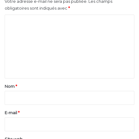
Votre adresse e-mail ne sera pas publiée.
Les champs
obligatoires sont indiqués avec
*
C
o
m
m
e
n
t
a
Nom
*
i
r
e
E-mail
*
*
Site web