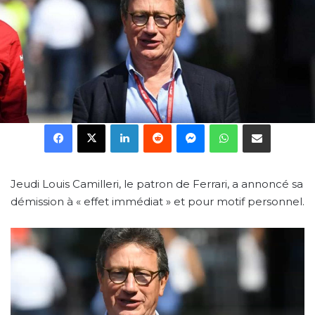
Facebook
X
Linkedin
Reddit
Messenger
WhatsApp
Partager par email
Jeudi Louis Camilleri, le patron de Ferrari, a annoncé sa
démission à « effet immédiat » et pour motif personnel.