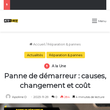
Menu
Accueil
/
Réparation & pannes
Actualités
Réparation & pannes
A la Une
Panne de démarreur : causes,
changement et coût
Apolline D
2023-11-29
0
284
4 minutes de lecture